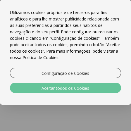
Reserve Online!
MENU
Utilizamos cookies próprios e de terceiros para fins
analíticos e para lhe mostrar publicidade relacionada com
as suas preferências a partir dos seus hábitos de
navegação e do seu perfil. Pode configurar ou recusar os
cookies clicando em “Configuração de cookies”. Também
pode aceitar todos os cookies, premindo o botão “Aceitar
todos os cookies”. Para mais informações, pode visitar a
VER TERMOS E CONDIÇÕES
VER TERMOS E CONDIÇÕES
VER TERMOS E CONDIÇÕES
VER TERMOS E CONDIÇÕES
nossa Politica de Cookies.
Ofertas Especiais
Configuração de Cookies
Aceitar todos os Cookies
BOOK & SAVE 12% OFF
Pequeno-almoço Buffet Continental
incluído