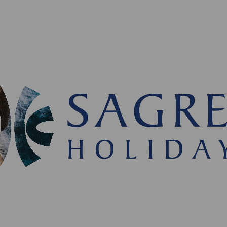
cial, sus datos se almacenarán hasta que revoque su consentim
mos a nuestro socio Guestcentric Group (
www.guestcentric.com
uestro negocio. Guestcentric actúa bajo nuestra autoridad y he
ic para la prestación de sus servicios. Hemos instruido a Guestc
según la forma en que se debe realizar el procesamiento.
os usuarios:
cuando usted, usuario, nos proporcione datos perso
erente suyo, usted es responsable de tales actos, así como de ob
pectivo de dichos sujetos de datos para el suministro de sus dato
s:
no transferiremos datos personales a un tercer país fuera de
Europeo).
jetos de los datos
: los
sujetos de los datos pueden ejercer sus 
ón y oposición enviando un correo electrónico o mediante el servi
contacto en nuestro sitio web de reservas y en nuestras facturas