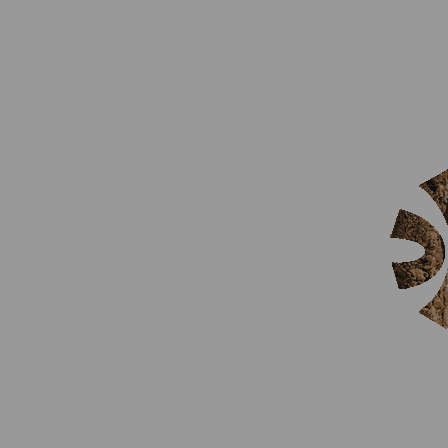
comer
Procesador:
contrata
motor de reservas de n
con el Grupo Guestcentr
Datos diferentes de l
un sujeto de datos dif
res
Transferencia de dato
Derechos
de los su
rectificación, cancelaci