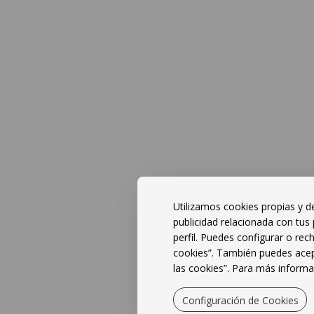
Utilizamos cookies propias y de
publicidad relacionada con tus 
Libro de
perfil. Puedes configurar o rec
reclamaciones
cookies”. También puedes acep
Instagram
las cookies”. Para más informac
Configuración de Cookies