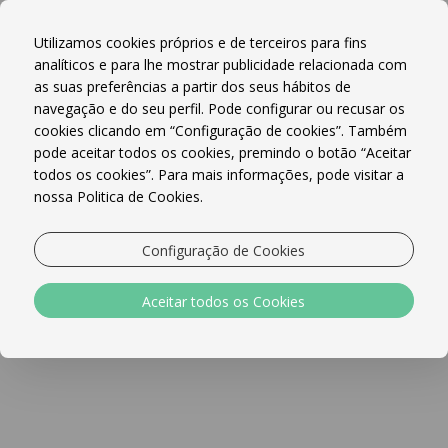
Reserve Online!
MENU
Utilizamos cookies próprios e de terceiros para fins
analíticos e para lhe mostrar publicidade relacionada com
as suas preferências a partir dos seus hábitos de
navegação e do seu perfil. Pode configurar ou recusar os
cookies clicando em “Configuração de cookies”. Também
pode aceitar todos os cookies, premindo o botão “Aceitar
todos os cookies”. Para mais informações, pode visitar a
nossa Politica de Cookies.
Política de Privacidade e
Dados Pessoais
Configuração de Cookies
Política de Privacidade e Dados Pessoais - aplicável
Aceitar todos os Cookies
aos Usuários deste Negócio de Hospitalidade ao fazer
uma reserva
Controlador de Dados (nós):
O Negócio de
Hospitalidade que fornecerá a você, ao usuário, ao